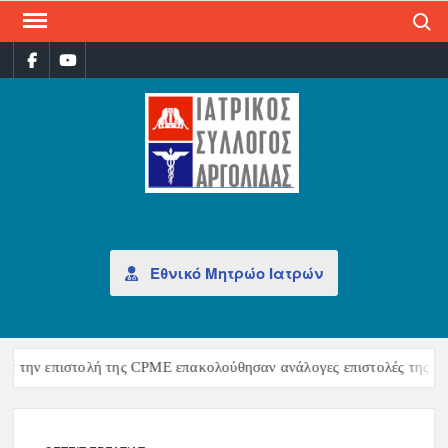
Search
ΙΑΤ
Επίσημη
σελίδα
ΣΎΛ
ΑΡΓ
Εθνικό Μητρώο Ιατρών
ά την επιστολή της CPME επακολούθησαν ανάλογες επιστολές της CE