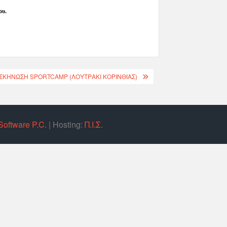
ου.
ΑΣΚΉΝΩΣΗ SPORTCAMP (ΛΟΥΤΡΆΚΙ ΚΟΡΙΝΘΊΑΣ)
Software P.C.
| Hosting:
Π.Ι.Σ.