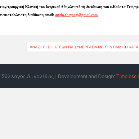
ιοχειρουργική Κλινική του Ιατρικού Αθηνών υπό τη διεύθυνση του κ.Κούστα Γεώργι
 επιστολών στη διεύθυνση email:
angio.chrysagi@gmail.com
ΑΝΑΖΉΤΗΣΗ ΙΑΤΡΏΝ ΓΙΑ ΣΥΝΕΡΓΑΣΊΑ ΜΕ ΤΗΝ ΠΑΙΔΙΚΉ ΚΑΤ
ός Σύλλογος Αργολίδας | Develοpment and Design:
Timeless 