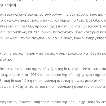
τικής[23].
νεται να κινείται εκτός των ορίων της σύγχρονης επιστήμη
τικά στα αναφερόμενα από τον Χάνεμαν το 1820. Εξελίξεις ό
ιγενετική ή άλλες πρόοδοι της επιστήμης φαίνονται ούτε ν
ρούν τα διεθνώς επιστημονικά παραδεδεγμένα κριτήρια και
ά μάλλον, παρά σε φυσικά φαινόμενα, ενώ οι ενέργειες τι
ται στην παρατήρηση – πείραμα – συμπέρασμα και όχι σε 
ριστεί.
άσσεται στον επιστημονικό χώρο της Ιατρικής – Φαρμακευτι
 Ιατρικής από το 1997 που η ομοιοπαθητική είχε χαρακτηρι
ητική θεωρεί ότι η επιστημονική ιατρική ή η φαρμακευτική 
ί ως ειδικότητα αυτού του επιστημονικού χώρου τον οποίον 
νεργειακή θεραπευτική της ομοιοπαθητικής, μέχρι τουλάχιστ