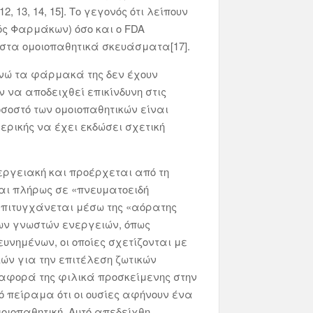
 13, 14, 15]. Το γεγονός ότι λείπουν
ός Φαρμάκων) όσο και ο FDA
στα ομοιοπαθητικά σκευάσματα[17].
 Ενώ τα φάρμακά της δεν έχουν
ν να αποδειχθεί επικίνδυνη στις
σοστό των ομοιοπαθητικών είναι
μερικής να έχει εκδώσει σχετική
νεργειακή και προέρχεται από τη
ται πλήρως σε «πνευματοειδή
α επιτυγχάνεται μέσω της «αόρατης
των γνωστών ενεργειών, όπως
υνημένων, οι οποίες σχετίζονται με
ιών για την επιτέλεση ζωτικών
ναφορά της φιλικά προσκείμενης στην
κό πείραμα ότι οι ουσίες αφήνουν ένα
οιοπαθητική. Αυτό απεδείχθη