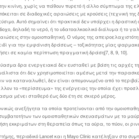
την κινίνη, χωρίς να πάθουν πυρετό ή άλλο σύμπτωμα της ελο
κειται σε διαδοχικές αραιώσεις με κρούσεις (τεχνική της
ύσιμο. Αυτό σημαίνει ότι πρακτικά δεν υπάρχει η δραστική
οχο, δηλαδή το νερό, ή το υδατοαλκοολικό διάλυμα ή το γ
αιώσεις στην ομοιοπαθητική. Ο νόμος της απειροελαχιστότη
ιδί για την εμφάνιση δράσεως – τοξικότητας μίας φαρμακε
ήσει σε καμία περίπτωση πραγματική δράση[7, 8, 9, 10].
κεύασμα δρα ενεργειακά δεν ευσταθεί με βάση τις αρχές της
μάλιστα ότι δεν χρησιμοποιείται αμέσως μετά την παρασκ
ιν να καταναλωθεί, δεν είναι απομονωμένο από το περιβ
άλλον το «περίσσευμα» της ενέργειας την οποία έχει προσ
ύασμα μένει σταθερό έως δύο έτη σε σκιερό μέρος.
νικώς ανεξήγητα τα οποία προτείνονται από την ομοιοπαθη
υμβατοτήτων των ομοιοπαθητικών σκευασμάτων με το μαύρο 
ήση εκκριμάτων στη θεραπεία όπως τα ούρα, το πύον, οι ρινικ
τήμης, περιοδικό Lancet και η Mayo Clinic κατέληξαν στο συ