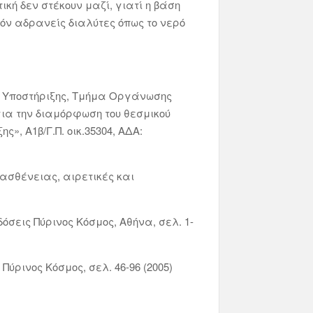
κή δεν στέκουν μαζί, γιατί η βάση
τόν αδρανείς διαλύτες όπως το νερό
ής Υποστήριξης, Τμήμα Οργάνωσης
ια την διαμόρφωση του θεσμικού
», Α1β/Γ.Π. οικ.35304, ΑΔΑ:
ασθένειας, αιρετικές και
σεις Πύρινος Κόσμος, Αθήνα, σελ. 1-
ύρινος Κόσμος, σελ. 46-96 (2005)