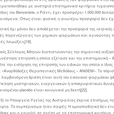
ματοποιήθηκε με αυστηρά επιστημονικά κριτήρια τυχαιοποι
ας του Benveniste, ο Ράντι, έχει προσφέρει 1.000.000 δολά
νόμενα. Όπως είναι φυσικό, η ανωτέρω προσφορά δεν έχει
ητική όχι μόνον δεν αποδέχεται την προσφορά της ιατρικής
τικές παρενέργειες των χημικών φαρμάκων και αγνοώντας 
ς λοιμώξεις[18].
τρικός Σύλλογος Αθηνών διαπιστώνοντας την σημαντική αύξη
έστησε επιτροπή η οποία εξέτασε και την επιστημονική – θ
τε την εισήγηση της επιτροπής των ειδικών την οποία ο ίδιος
ε «Ανορθόδοξες Θεραπευτικές Μεθόδους – ΑΝΘΕΜ». Το πόρισ
λαμβανόμενη δράση είναι αυτή του εικονικού φαρμάκου (plac
πίκληση μυστηριακών, ενεργειακών ή αποκρυφιστικών δυνάμ
ομένου placebo είναι κοινωνικά μη δεκτή[22].
15) το Υπουργείο Υγείας της Αυστραλίας έκρινε επισήμως τ
αφία. Το συμπέρασμα ήταν σαφές: Η ομοιοπαθητική δεν εί
θηκε και η χαμηλή, σε σχέση με τα επιστημονικά κριτήρια, 