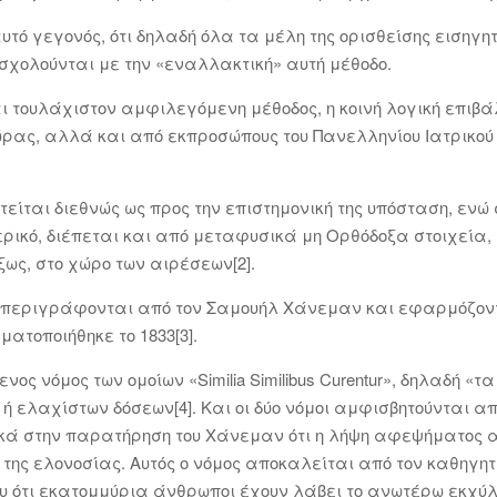
τό γεγονός, ότι δηλαδή όλα τα μέλη της ορισθείσης εισηγητ
σχολούνται με την «εναλλακτική» αυτή μέθοδο.
αι τουλάχιστον αμφιλεγόμενη μέθοδος, η κοινή λογική επιβά
χώρας, αλλά και από εκπροσώπους του Πανελληνίου Ιατρικού
τείται διεθνώς ως προς την επιστημονική της υπόσταση, εν
ρικό, διέπεται και από μεταφυσικά μη Ορθόδοξα στοιχεία,
ως, στο χώρο των αιρέσεων[2].
ς περιγράφονται από τον Σαμουήλ Χάνεμαν και εφαρμόζοντ
ματοποιήθηκε το 1833[3].
νος νόμος των ομοίων «Similia Similibus Curentur», δηλαδή «
ή ελαχίστων δόσεων[4]. Και οι δύο νόμοι αμφισβητούνται από
ικά στην παρατήρηση του Χάνεμαν ότι η λήψη αφεψήματος α
της ελονοσίας. Αυτός ο νόμος αποκαλείται από τον καθηγ
υ ότι εκατομμύρια άνθρωποι έχουν λάβει το ανωτέρω εκχύλ