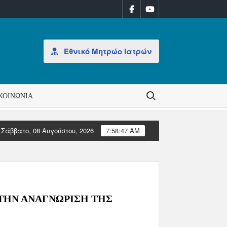
Εθνικό Μητρώο Ιατρών
Search for:
ΚΟΙΝΩΝΊΑ
Σάββατο, 08 Αυγούστου, 2026
7:58:48 AM
ιστολή της CPME επακολούθησαν ανάλογες επιστολές της CEOM και τ
Α ΣΤΗΝ ΑΝΑΓΝΩΡΙΣΗ ΤΗΣ