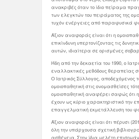
ανακριβές όταν το ίδιο πείραμα πραγ
των ελεγκτών του πειράματος της ομάδ
τυχόν ενέργειες από παραφυσικά φαι
Άξιον αναφοράς είναι ότι η ομοιοπαθ
επικίνδυνη υπερτονίζοντας τις δυνη
αυτών, ιδιαίτερα σε ορισμένες σοβαρέ
Ήδη από την δεκαετία του 1990, ο Ια
εναλλακτικές μεθόδους θεραπείας συν
Ο Ιατρικός Σύλλογος, αποδεχόμενος τό
ομοιοπαθητική στις ονομασθείσες τότ
ομοιοπαθητική αναφέρει σαφώς ότι η 
έχουν ως κύριο χαρακτηριστικό την ε
επαγγελματική εκμετάλλευση του φαιν
Άξιον αναφοράς είναι ότι πέρυσι (20
όλη την υπάρχουσα σχετική βιβλιογρ
ασθένεια. Στην ίδια μελέτη επισημάν