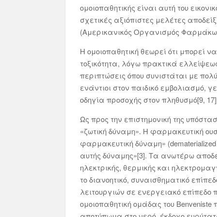
ομοιοπαθητικής είναι αυτή του εικονικ
σχετικές αξιόπιστες μελέτες αποδεί
(Αμερικανικός Οργανισμός Φαρμάκων
Η ομοιοπαθητική θεωρεί ότι μπορεί ν
τοξικότητα, λόγω πρακτικά ελλείψεως 
περιπτώσεις όπου συνιστάται με πολ
ενάντιοι στον παιδικό εμβολιασμό, γε
οδηγία προσοχής στον πληθυσμό[9, 17]
Ως προς την επιστημονική της υπόστα
«ζωτική δύναμη». Η φαρμακευτική ουσ
φαρμακευτική δύναμη» (dematerialized
αυτής δύναμης»[3]. Τα ανωτέρω αποδ
ηλεκτρικής, θερμικής και ηλεκτρομαγ
το διανοητικό, συναισθηματικό επίπε
λειτουργιών σε ενεργειακό επίπεδο 
ομοιοπαθητική ομάδας του Benveniste
αποτύπωμα στο νερό, έκδοχο ευρύτατ