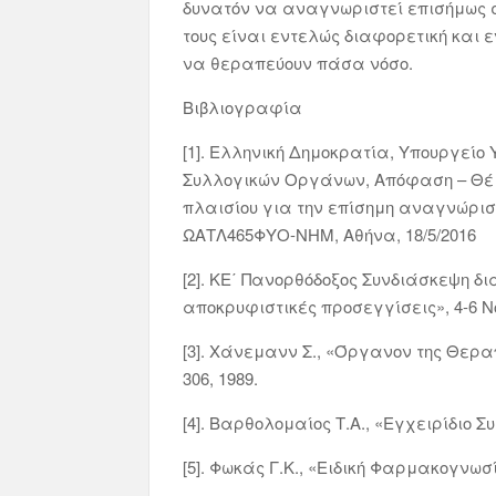
δυνατόν να αναγνωριστεί επισήμως στο
τους είναι εντελώς διαφορετική και 
να θεραπεύουν πάσα νόσο.
Βιβλιογραφία
[1]. Ελληνική Δημοκρατία, Υπουργείο
Συλλογικών Οργάνων, Απόφαση – Θέμ
πλαισίου για την επίσημη αναγνώριση 
ΩΑΤΛ465ΦΥΟ-ΝΗΜ, Αθήνα, 18/5/2016
[2]. ΚΕ΄ Πανορθόδοξος Συνδιάσκεψη 
αποκρυφιστικές προσεγγίσεις», 4-6 Ν
[3]. Χάνεμανν Σ., «Όργανον της Θερα
306, 1989.
[4]. Βαρθολομαίος Τ.Α., «Εγχειρίδιο 
[5]. Φωκάς Γ.Κ., «Ειδική Φαρμακογνωσία